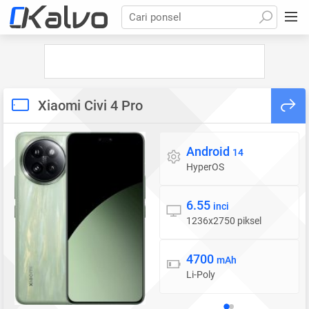
Cari ponsel
Xiaomi Civi 4 Pro
Android
Sistem operasi
14
HyperOS
6.55
Layar
inci
1236x2750 piksel
4700
Baterai
mAh
Li-Poly