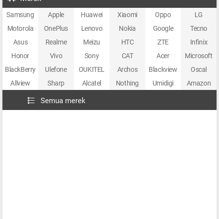
Samsung
Apple
Huawei
Xiaomi
Oppo
LG
Motorola
OnePlus
Lenovo
Nokia
Google
Tecno
Asus
Realme
Meizu
HTC
ZTE
Infinix
Honor
Vivo
Sony
CAT
Acer
Microsoft
BlackBerry
Ulefone
OUKITEL
Archos
Blackview
Oscal
Allview
Sharp
Alcatel
Nothing
Umidigi
Amazon
Semua merek