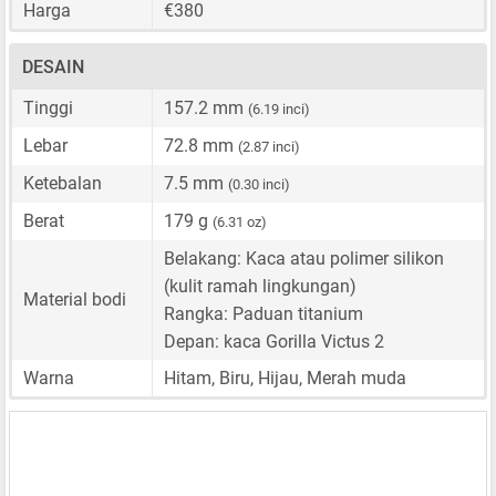
Harga
€380
DESAIN
Tinggi
157.2 mm
(6.19 inci)
Lebar
72.8 mm
(2.87 inci)
Ketebalan
7.5 mm
(0.30 inci)
Berat
179 g
(6.31 oz)
Belakang: Kaca atau polimer silikon
(kulit ramah lingkungan)
Material bodi
Rangka: Paduan titanium
Depan: kaca Gorilla Victus 2
Warna
Hitam, Biru, Hijau, Merah muda