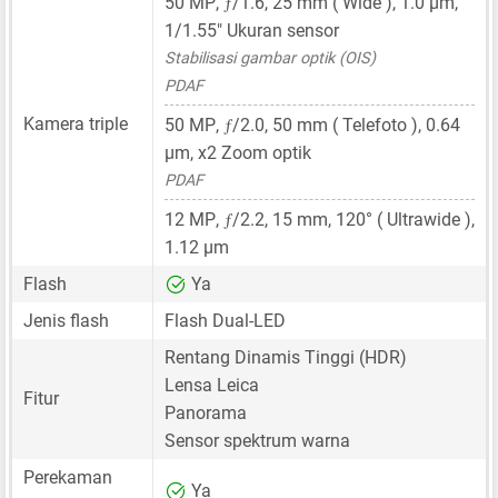
ƒ
50 MP
,
/1.6,
25 mm
( Wide ),
1.0 μm
,
1/1.55"
Ukuran sensor
Stabilisasi gambar optik (OIS)
PDAF
ƒ
Kamera triple
50 MP
,
/2.0,
50 mm
( Telefoto ),
0.64
μm
, x2 Zoom optik
PDAF
ƒ
12 MP
,
/2.2,
15 mm
, 120° ( Ultrawide ),
1.12 μm
Flash
Ya
Jenis flash
Flash Dual-LED
Rentang Dinamis Tinggi (HDR)
Lensa Leica
Fitur
Panorama
Sensor spektrum warna
Perekaman
Ya