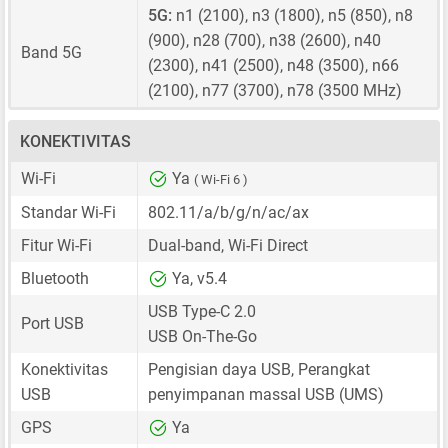
5G:
n1 (2100), n3 (1800), n5 (850), n8
(900), n28 (700), n38 (2600), n40
Band 5G
(2300), n41 (2500), n48 (3500), n66
(2100), n77 (3700), n78 (3500 MHz)
KONEKTIVITAS
Wi-Fi
Ya
( Wi-Fi 6 )
Standar Wi-Fi
802.11/a/b/g/n/ac/ax
Fitur Wi-Fi
Dual-band, Wi-Fi Direct
Bluetooth
Ya, v5.4
USB Type-C 2.0
Port USB
USB On-The-Go
Konektivitas
Pengisian daya USB, Perangkat
USB
penyimpanan massal USB (UMS)
GPS
Ya