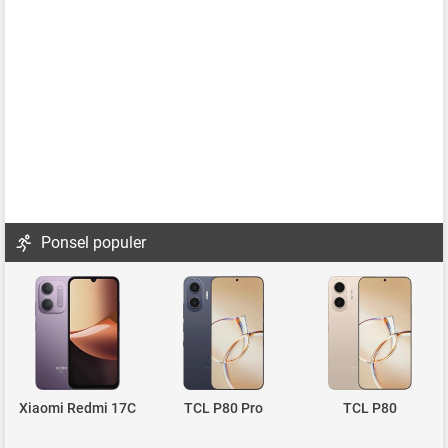
Ponsel populer
Xiaomi Redmi 17C
TCL P80 Pro
TCL P80