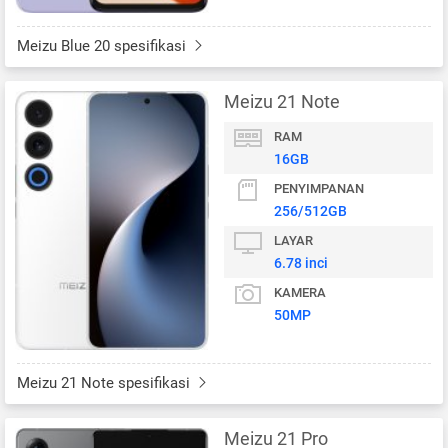
Meizu Blue 20 spesifikasi
Meizu 21 Note
RAM
16GB
PENYIMPANAN
256/512GB
LAYAR
6.78 inci
KAMERA
50MP
Meizu 21 Note spesifikasi
Meizu 21 Pro