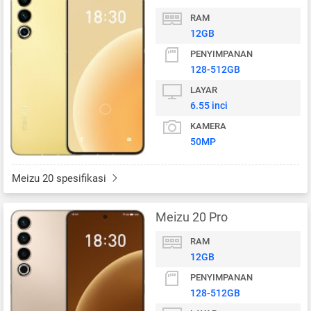
RAM
12GB
PENYIMPANAN
128-512GB
LAYAR
6.55 inci
KAMERA
50MP
Meizu 20 spesifikasi
Meizu 20 Pro
RAM
12GB
PENYIMPANAN
128-512GB