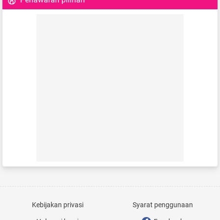
Kebijakan privasi
Syarat penggunaan