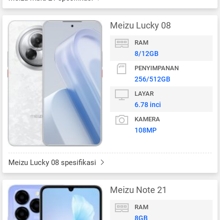
Meizu Lucky 08
RAM
8/12GB
PENYIMPANAN
256/512GB
LAYAR
6.78 inci
KAMERA
108MP
Meizu Lucky 08 spesifikasi
Meizu Note 21
RAM
8GB