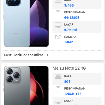
RAM
3/4GB
PENYIMPANAN
64/128GB
LAYAR
6.79 inci
KAMERA
13MP
Meizu Mblu 22 spesifikasi
Meizu Note 22 4G
RAM
8GB
PENYIMPANAN
128GB-1TB
LAYAR