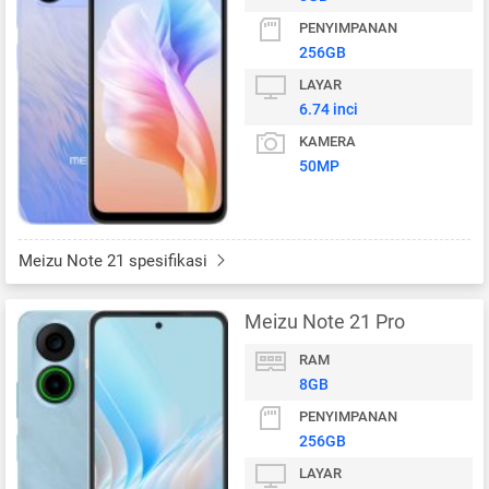
PENYIMPANAN
256GB
LAYAR
6.74 inci
KAMERA
50MP
Meizu Note 21 spesifikasi
Meizu Note 21 Pro
RAM
8GB
PENYIMPANAN
256GB
LAYAR