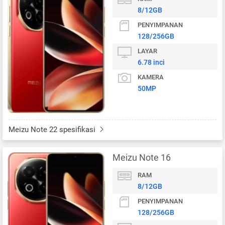
8/12GB
PENYIMPANAN
128/256GB
LAYAR
6.78 inci
KAMERA
50MP
Meizu Note 22 spesifikasi
Meizu Note 16
RAM
8/12GB
PENYIMPANAN
128/256GB