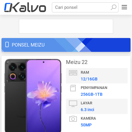
Cari ponsel
PONSEL MEIZU
Meizu 22
RAM
12/16GB
PENYIMPANAN
256GB-1TB
LAYAR
6.3 inci
KAMERA
50MP