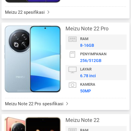
Meizu 22 spesifikasi
Meizu Note 22 Pro
RAM
8-16GB
PENYIMPANAN
256/512GB
LAYAR
6.78 inci
KAMERA
50MP
Meizu Note 22 Pro spesifikasi
Meizu Note 22
RAM