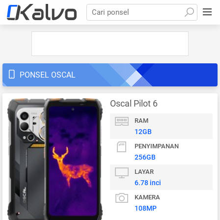
Cari ponsel
PONSEL OSCAL
Oscal Pilot 6
RAM
12GB
PENYIMPANAN
256GB
LAYAR
6.78 inci
KAMERA
108MP