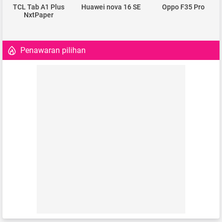
TCL Tab A1 Plus
Huawei nova 16 SE
Oppo F35 Pro
NxtPaper
Penawaran pilihan