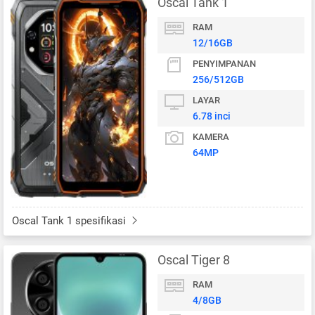
Oscal Tank 1
RAM
12/16GB
PENYIMPANAN
256/512GB
LAYAR
6.78 inci
KAMERA
64MP
Oscal Tank 1 spesifikasi
Oscal Tiger 8
RAM
4/8GB