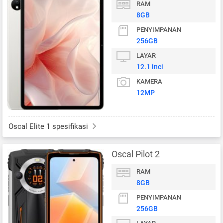
RAM
8GB
PENYIMPANAN
256GB
LAYAR
12.1 inci
KAMERA
12MP
Oscal Elite 1 spesifikasi
Oscal Pilot 2
RAM
8GB
PENYIMPANAN
256GB