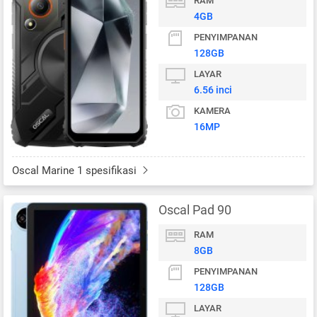
RAM
4GB
PENYIMPANAN
128GB
LAYAR
6.56 inci
KAMERA
16MP
Oscal Marine 1 spesifikasi
Oscal Pad 90
RAM
8GB
PENYIMPANAN
128GB
LAYAR