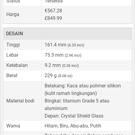
Status
Tersedia
€567.28
Harga
£849.99
DESAIN
Tinggi
161.4 mm
(6.35 inci)
Lebar
75.3 mm
(2.96 inci)
Ketebalan
9.2 mm
(0.36 inci)
Berat
229 g
(8.08 oz)
Belakang: Kaca atau polimer silikon
(kulit ramah lingkungan)
Material bodi
Bingkai: titanium Grade 5 atau
aluminium
Depan: Crystal Shield Glass
Warna
Hitam, Biru, Abu-abu, Putih