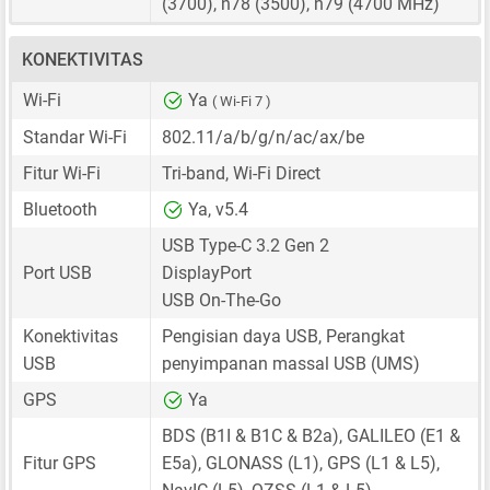
(3700), n78 (3500), n79 (4700 MHz)
KONEKTIVITAS
Wi-Fi
Ya
( Wi-Fi 7 )
Standar Wi-Fi
802.11/a/b/g/n/ac/ax/be
Fitur Wi-Fi
Tri-band, Wi-Fi Direct
Bluetooth
Ya, v5.4
USB Type-C 3.2 Gen 2
Port USB
DisplayPort
USB On-The-Go
Konektivitas
Pengisian daya USB, Perangkat
USB
penyimpanan massal USB (UMS)
GPS
Ya
BDS (B1I & B1C & B2a), GALILEO (E1 &
Fitur GPS
E5a), GLONASS (L1), GPS (L1 & L5),