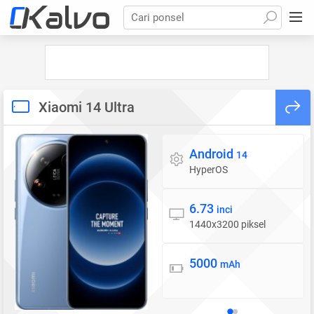
Cari ponsel
Xiaomi 14 Ultra
Android
Sistem operasi
14
HyperOS
6.73
Layar
inci
1440x3200 piksel
5000
Baterai
mAh