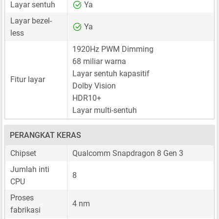
Layar sentuh
Ya
Layar bezel-
Ya
less
1920Hz PWM Dimming
68 miliar warna
Layar sentuh kapasitif
Fitur layar
Dolby Vision
HDR10+
Layar multi-sentuh
PERANGKAT KERAS
Chipset
Qualcomm Snapdragon 8 Gen 3
Jumlah inti
8
CPU
Proses
4 nm
fabrikasi