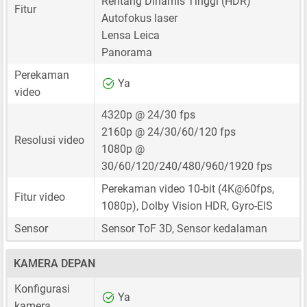
Rentang Dinamis Tinggi (HDR)
Fitur
Autofokus laser
Lensa Leica
Panorama
Perekaman
Ya
video
4320p @ 24/30 fps
2160p @ 24/30/60/120 fps
Resolusi video
1080p @
30/60/120/240/480/960/1920 fps
Perekaman video 10-bit (4K@60fps,
Fitur video
1080p), Dolby Vision HDR, Gyro-EIS
Sensor
Sensor ToF 3D, Sensor kedalaman
KAMERA DEPAN
Konfigurasi
Ya
kamera