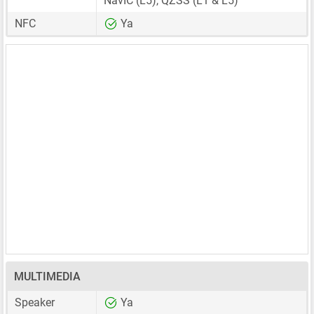
NavIC (L5), QZSS (L1 & L5)
NFC
Ya
MULTIMEDIA
Speaker
Ya