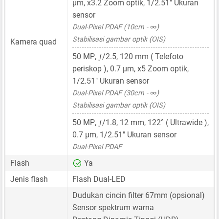
μm
, x3.2 Zoom optik,
1/2.51"
Ukuran
sensor
Dual-Pixel PDAF (10cm - ∞)
Stabilisasi gambar optik (OIS)
Kamera quad
ƒ
50 MP
,
/2.5,
120 mm
( Telefoto
periskop ),
0.7 μm
, x5 Zoom optik,
1/2.51"
Ukuran sensor
Dual-Pixel PDAF (30cm - ∞)
Stabilisasi gambar optik (OIS)
ƒ
50 MP
,
/1.8,
12 mm
, 122° ( Ultrawide ),
0.7 μm
,
1/2.51"
Ukuran sensor
Dual-Pixel PDAF
Flash
Ya
Jenis flash
Flash Dual-LED
Dudukan cincin filter 67mm (opsional)
Sensor spektrum warna