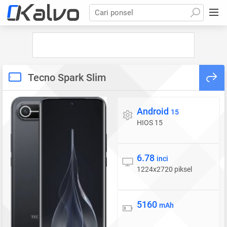
Cari ponsel
Tecno Spark Slim
Android
Sistem operasi
15
HIOS 15
6.78
Layar
inci
1224x2720 piksel
5160
Baterai
mAh