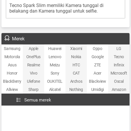
Tecno Spark Slim memiliki Kamera tunggal di
belakang dan Kamera tunggal untuk selfie.
Merek
Samsung
Apple
Huawei
Xiaomi
Oppo
LG
Motorola
OnePlus
Lenovo
Nokia
Google
Tecno
Asus
Realme
Meizu
HTC
ZTE
Infinix
Honor
Vivo
Sony
CAT
Acer
Microsoft
BlackBerry
Ulefone
OUKITEL
Archos
Blackview
Oscal
Allview
Sharp
Alcatel
Nothing
Umidigi
Amazon
Semua merek