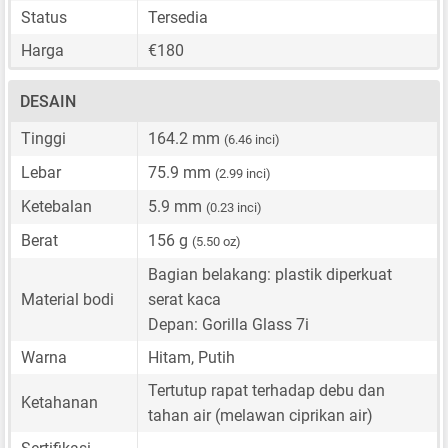
Status
Tersedia
Harga
€180
DESAIN
Tinggi
164.2 mm
(6.46 inci)
Lebar
75.9 mm
(2.99 inci)
Ketebalan
5.9 mm
(0.23 inci)
Berat
156 g
(5.50 oz)
Bagian belakang: plastik diperkuat
Material bodi
serat kaca
Depan: Gorilla Glass 7i
Warna
Hitam, Putih
Tertutup rapat terhadap debu dan
Ketahanan
tahan air (melawan ciprikan air)