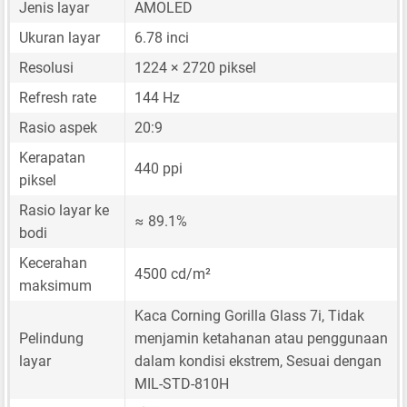
Jenis layar
AMOLED
Ukuran layar
6.78 inci
Resolusi
1224 × 2720 piksel
Refresh rate
144 Hz
Rasio aspek
20:9
Kerapatan
440 ppi
piksel
Rasio layar ke
≈ 89.1%
bodi
Kecerahan
4500 cd/m²
maksimum
Kaca Corning Gorilla Glass 7i, Tidak
Pelindung
menjamin ketahanan atau penggunaan
layar
dalam kondisi ekstrem, Sesuai dengan
MIL-STD-810H