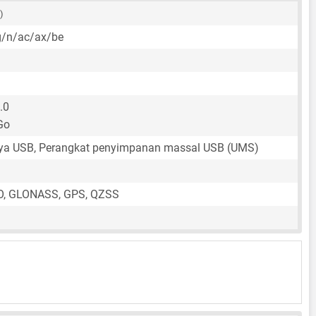
 )
g/n/ac/ax/be
.0
Go
aya USB, Perangkat penyimpanan massal USB (UMS)
O, GLONASS, GPS, QZSS