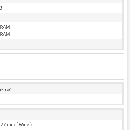
B
 RAM
 RAM
aklava)
,
27 mm
( Wide )