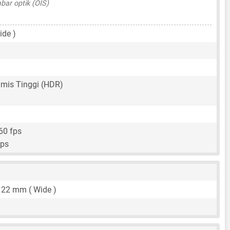
bar optik (OIS)
ide )
mis Tinggi (HDR)
60 fps
fps
,
22 mm
( Wide )