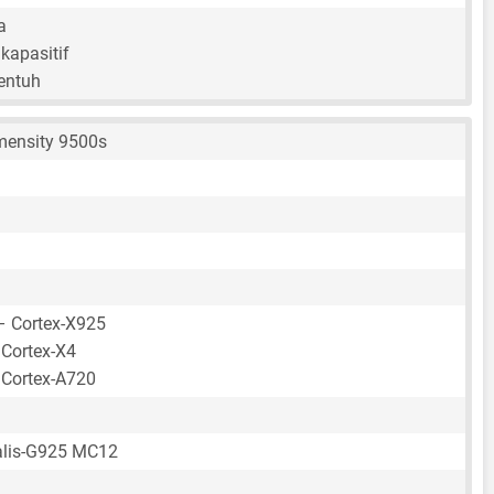
a
kapasitif
sentuh
mensity 9500s
– Cortex-X925
 Cortex-X4
 Cortex-A720
lis-G925 MC12