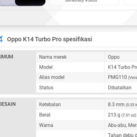
Oppo K14 Turbo Pro spesifikasi
UMUM
Nama merek
Oppo
Model
K14 Turbo Pr
Alias model
PMG110
(Vers
Status
Dibatalkan
DESAIN
Ketebalan
8.3 mm
(0.33 i
Berat
213 g
(7.51 oz)
Warna
Abu-abu, Mer
Tahan debu da