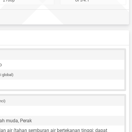
o
i global)
nci)
ah muda, Perak
n air (tahan semburan air bertekanan tinggi; dapat