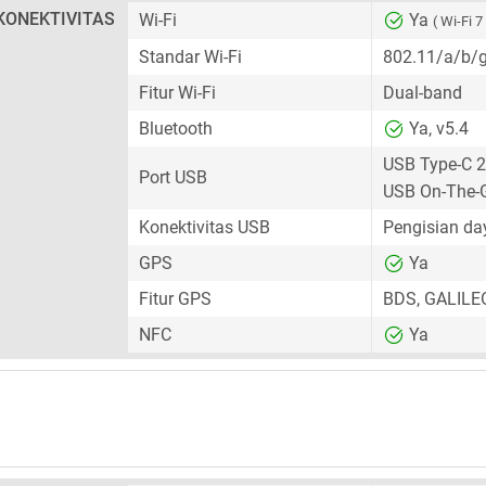
KONEKTIVITAS
Wi-Fi
Ya
( Wi-Fi 7
Standar Wi-Fi
802.11/a/b/
Fitur Wi-Fi
Dual-band
Bluetooth
Ya, v5.4
USB Type-C 2
Port USB
USB On-The-
Konektivitas USB
Pengisian d
GPS
Ya
Fitur GPS
BDS, GALILE
NFC
Ya