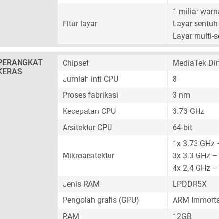
1 miliar warn
Fitur layar
Layar sentuh 
Layar multi-
PERANGKAT
Chipset
MediaTek Di
KERAS
Jumlah inti CPU
8
Proses fabrikasi
3 nm
Kecepatan CPU
3.73 GHz
Arsitektur CPU
64-bit
1x 3.73 GHz 
Mikroarsitektur
3x 3.3 GHz –
4x 2.4 GHz –
Jenis RAM
LPDDR5X
Pengolah grafis (GPU)
ARM Immorta
RAM
12GB