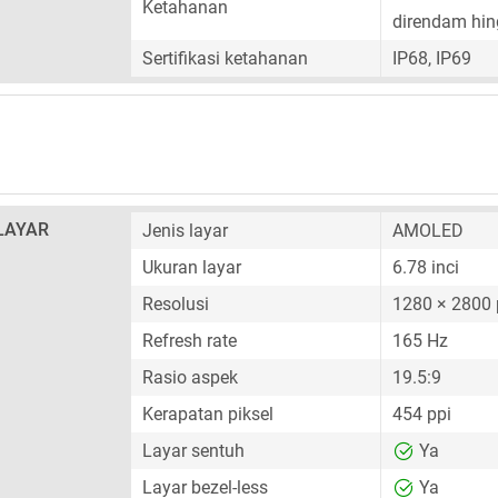
Ketahanan
direndam hin
Sertifikasi ketahanan
IP68, IP69
LAYAR
Jenis layar
AMOLED
Ukuran layar
6.78 inci
Resolusi
1280 × 2800 
Refresh rate
165 Hz
Rasio aspek
19.5:9
Kerapatan piksel
454 ppi
Layar sentuh
Ya
Layar bezel-less
Ya