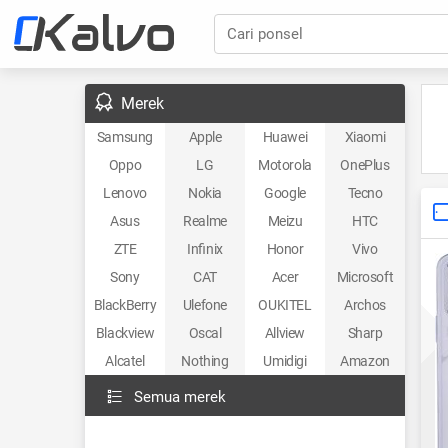
Cari ponsel
Merek
Samsung
Apple
Huawei
Xiaomi
Oppo
LG
Motorola
OnePlus
Lenovo
Nokia
Google
Tecno
Asus
Realme
Meizu
HTC
ZTE
Infinix
Honor
Vivo
Sony
CAT
Acer
Microsoft
BlackBerry
Ulefone
OUKITEL
Archos
Blackview
Oscal
Allview
Sharp
Alcatel
Nothing
Umidigi
Amazon
Semua merek