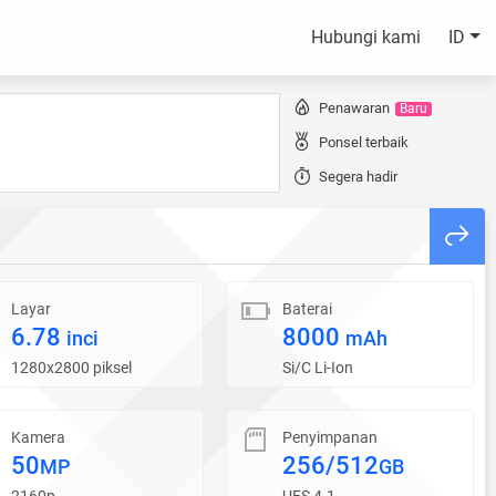
Hubungi kami
ID
Penawaran
Baru
Ponsel terbaik
Segera hadir
Layar
Baterai
6.78
8000
inci
mAh
1280x2800 piksel
Si/C Li-Ion
Kamera
Penyimpanan
50
256/512
MP
GB
2160p
UFS 4.1