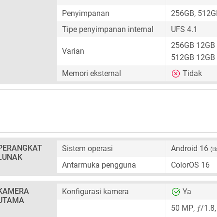
Penyimpanan
256GB, 512G
Tipe penyimpanan internal
UFS 4.1
256GB 12GB
Varian
512GB 12GB
Memori eksternal
Tidak
PERANGKAT
Sistem operasi
Android 16
(B
LUNAK
Antarmuka pengguna
ColorOS 16
KAMERA
Konfigurasi kamera
Ya
UTAMA
ƒ
50 MP
,
/1.8