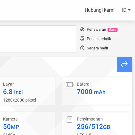
Hubungi kami
ID
Penawaran
Baru
Ponsel terbaik
Segera hadir
Layar
Baterai
6.8
7000
inci
mAh
1280x2800 piksel
Kamera
Penyimpanan
50
256/512
MP
GB
2160p
UFS 4.0