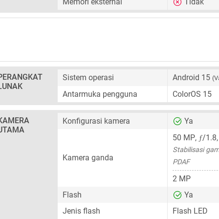
Memori eksternal
Tidak
PERANGKAT
Sistem operasi
Android 15
(V
LUNAK
Antarmuka pengguna
ColorOS 15
KAMERA
Konfigurasi kamera
Ya
UTAMA
ƒ
50 MP
,
/1.8
Stabilisasi gam
Kamera ganda
PDAF
2 MP
Flash
Ya
Jenis flash
Flash LED