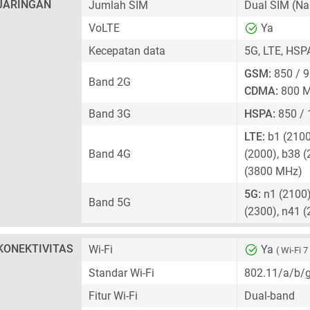
JARINGAN
Jumlah SIM
Dual SIM
(Na
VoLTE
Ya
Kecepatan data
5G, LTE, HSP
GSM:
850 / 9
Band 2G
CDMA:
800 
Band 3G
HSPA:
850 / 
LTE:
b1 (2100)
Band 4G
(2000), b38 (
(3800 MHz)
5G:
n1 (2100),
Band 5G
(2300), n41 
KONEKTIVITAS
Wi-Fi
Ya
( Wi-Fi 7
Standar Wi-Fi
802.11/a/b/
Fitur Wi-Fi
Dual-band