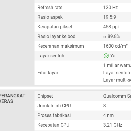
Refresh rate
120 Hz
Rasio aspek
19.5:9
Kerapatan piksel
453 ppi
Rasio layar ke bodi
≈ 89.8%
Kecerahan maksimum
1600 cd/m²
Layar sentuh
Ya
1 miliar warn
Fitur layar
Layar sentuh 
Layar multi-
PERANGKAT
Chipset
Qualcomm Sn
KERAS
Jumlah inti CPU
8
Proses fabrikasi
4 nm
Kecepatan CPU
3.21 GHz