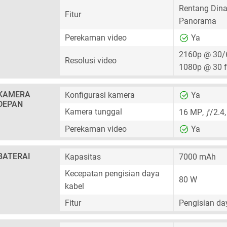
Rentang Dina
Fitur
Panorama
Perekaman video
Ya
2160p @ 30/
Resolusi video
1080p @ 30 
KAMERA
Konfigurasi kamera
Ya
DEPAN
ƒ
Kamera tunggal
16 MP
,
/2.4
Perekaman video
Ya
BATERAI
Kapasitas
7000 mAh
Kecepatan pengisian daya
80 W
kabel
Fitur
Pengisian day