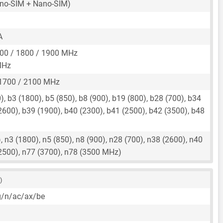
no-SIM + Nano-SIM)
A
00 / 1800 / 1900 MHz
MHz
1700 / 2100 MHz
, b3 (1800), b5 (850), b8 (900), b19 (800), b28 (700), b34
2600), b39 (1900), b40 (2300), b41 (2500), b42 (3500), b48
 n3 (1800), n5 (850), n8 (900), n28 (700), n38 (2600), n40
(2500), n77 (3700), n78 (3500 MHz)
 )
g/n/ac/ax/be