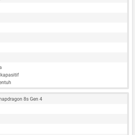
a
kapasitif
sentuh
apdragon 8s Gen 4