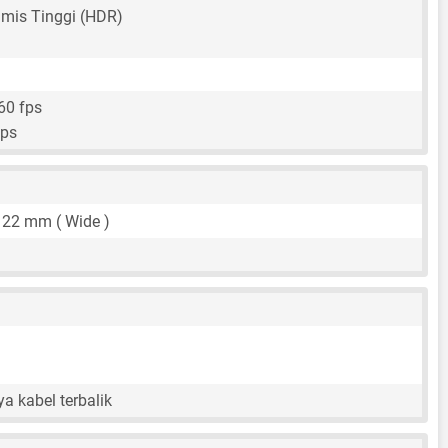
mis Tinggi (HDR)
60 fps
fps
,
22 mm
( Wide )
a kabel terbalik