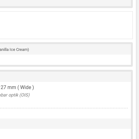
anilla Ice Cream)
,
27 mm
( Wide )
bar optik (OIS)