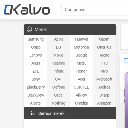
Cari ponsel
Merek
Samsung
Apple
Huawei
Xiaomi
Oppo
LG
Motorola
OnePlus
Lenovo
Nokia
Google
Tecno
Asus
Realme
Meizu
HTC
ZTE
Infinix
Honor
Vivo
Sony
CAT
Acer
Microsoft
BlackBerry
Ulefone
OUKITEL
Archos
Blackview
Oscal
Allview
Sharp
Alcatel
Nothing
Umidigi
Amazon
Semua merek