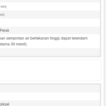
 inci)
nci)
 Perak
han semprotan air bertekanan tinggi; dapat terendam
elama 30 menit)
piksel