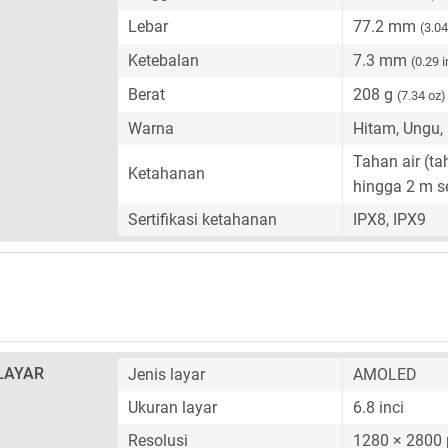
Lebar
77.2 mm
(3.04
Ketebalan
7.3 mm
(0.29 i
Berat
208 g
(7.34 oz)
Warna
Hitam, Ungu,
Tahan air (ta
Ketahanan
hingga 2 m s
Sertifikasi ketahanan
IPX8, IPX9
LAYAR
Jenis layar
AMOLED
Ukuran layar
6.8 inci
Resolusi
1280 × 2800 