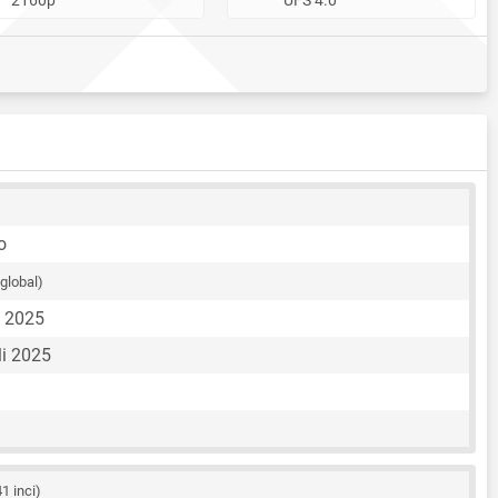
o
 global)
i 2025
li 2025
41 inci)