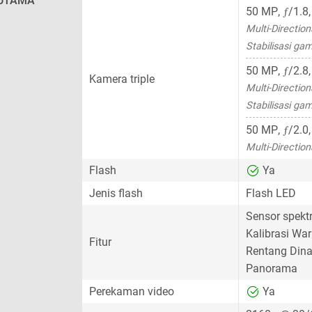
UTAMA
ƒ
50 MP
,
/1.8
Multi-Directio
Stabilisasi gam
ƒ
50 MP
,
/2.8
Kamera triple
Multi-Directio
Stabilisasi gam
ƒ
50 MP
,
/2.0
Multi-Directio
Flash
Ya
Jenis flash
Flash LED
Sensor spek
Kalibrasi Wa
Fitur
Rentang Dina
Panorama
Perekaman video
Ya