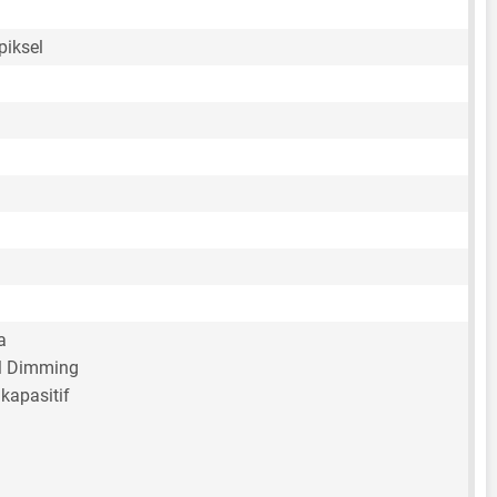
piksel
a
 Dimming
kapasitif