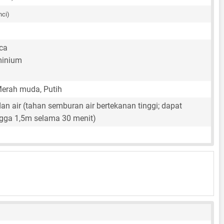
nci)
ca
minium
Merah muda, Putih
n air (tahan semburan air bertekanan tinggi; dapat
gga 1,5m selama 30 menit)