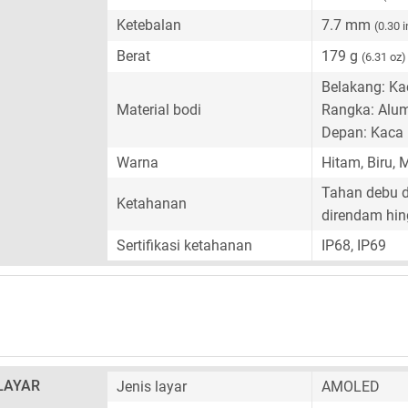
Ketebalan
7.7 mm
(0.30 i
Berat
179 g
(6.31 oz)
Belakang: Ka
Material bodi
Rangka: Alu
Depan: Kaca
Warna
Hitam, Biru, 
Tahan debu da
Ketahanan
direndam hin
Sertifikasi ketahanan
IP68, IP69
LAYAR
Jenis layar
AMOLED