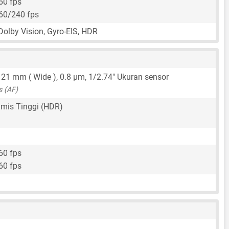
60 fps
60/240 fps
 Dolby Vision, Gyro-EIS, HDR
,
21 mm
( Wide ),
0.8 μm
,
1/2.74"
Ukuran sensor
s (AF)
mis Tinggi (HDR)
60 fps
60 fps