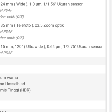
,
24 mm
( Wide ),
1.0 μm
,
1/1.56"
Ukuran sensor
nal PDAF
bar optik (OIS)
,
85 mm
( Telefoto ), x3.5 Zoom optik
nal PDAF
bar optik (OIS)
,
15 mm
, 120° ( Ultrawide ),
0.64 μm
,
1/2.75"
Ukuran sensor
nal PDAF
trum warna
rna Hasselblad
mis Tinggi (HDR)