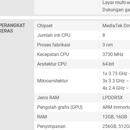
Layar multi-
Dukungan ga
PERANGKAT
Chipset
MediaTek Di
KERAS
Jumlah inti CPU
8
Proses fabrikasi
3 nm
Kecepatan CPU
3730 MHz
Arsitektur CPU
64-bit
1x 3.73 GHz 
Mikroarsitektur
3x 3.3 GHz –
4x 2.4 GHz –
Jenis RAM
LPDDR5X
Pengolah grafis (GPU)
ARM Immorta
RAM
12GB, 16GB
Penyimpanan
256GB, 512G