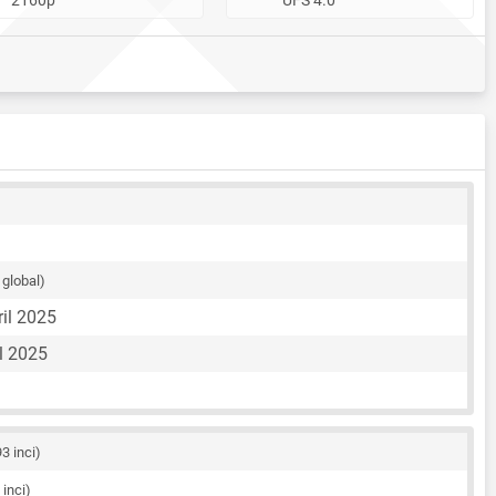
 global)
il 2025
l 2025
93 inci)
 inci)