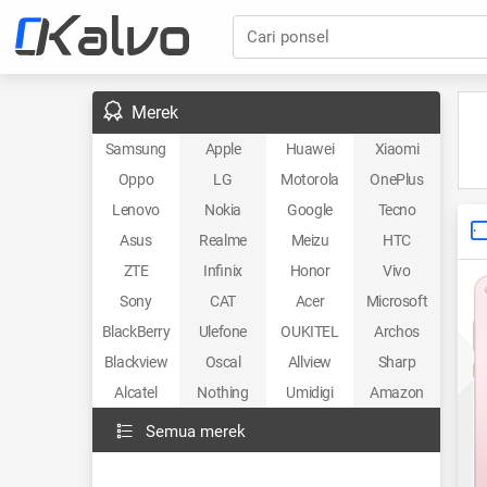
Cari ponsel
Merek
Samsung
Apple
Huawei
Xiaomi
Oppo
LG
Motorola
OnePlus
Lenovo
Nokia
Google
Tecno
Asus
Realme
Meizu
HTC
ZTE
Infinix
Honor
Vivo
Sony
CAT
Acer
Microsoft
BlackBerry
Ulefone
OUKITEL
Archos
Blackview
Oscal
Allview
Sharp
Alcatel
Nothing
Umidigi
Amazon
Semua merek