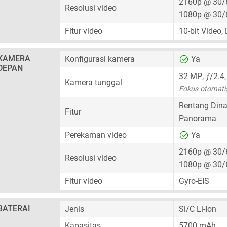
2160p @ 30/
Resolusi video
1080p @ 30/
Fitur video
10-bit Video,
KAMERA
Konfigurasi kamera
Ya
DEPAN
ƒ
32 MP
,
/2.4
Kamera tunggal
Fokus otomati
Rentang Dina
Fitur
Panorama
Perekaman video
Ya
2160p @ 30/
Resolusi video
1080p @ 30/
Fitur video
Gyro-EIS
BATERAI
Jenis
Si/C Li-Ion
Kapasitas
5700 mAh