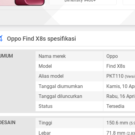
Oppo Find X8s spesifikasi
UMUM
Nama merek
Oppo
Model
Find X8s
Alias model
PKT110
(Versi
Tanggal diumumkan
Kamis, 10 Apr
Tanggal diluncurkan
Rabu, 16 Apri
Status
Tersedia
DESAIN
Tinggi
150.6 mm
(5.
Lebar
71.8 mm
(2.83