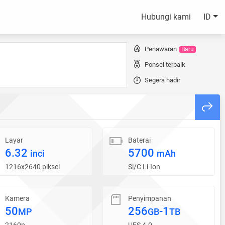
Hubungi kami
ID
Penawaran
Baru
Ponsel terbaik
Segera hadir
Layar
Baterai
6.32
5700
inci
mAh
1216x2640 piksel
Si/C Li-Ion
Kamera
Penyimpanan
50
256
-1
MP
GB
TB
2160p
UFS 4.0