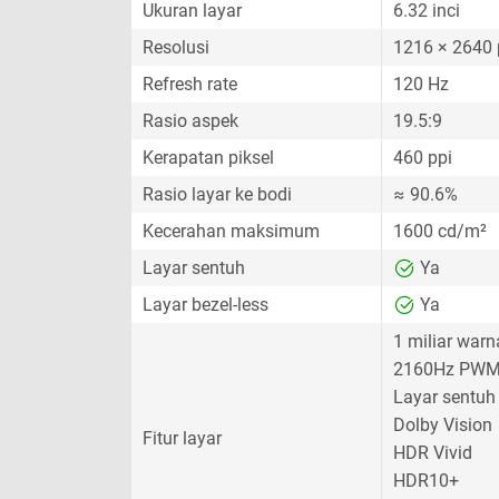
Ukuran layar
6.32 inci
Resolusi
1216 × 2640 
Refresh rate
120 Hz
Rasio aspek
19.5:9
Kerapatan piksel
460 ppi
Rasio layar ke bodi
≈ 90.6%
Kecerahan maksimum
1600 cd/m²
Layar sentuh
Ya
Layar bezel-less
Ya
1 miliar warn
2160Hz PWM
Layar sentuh 
Dolby Vision
Fitur layar
HDR Vivid
HDR10+