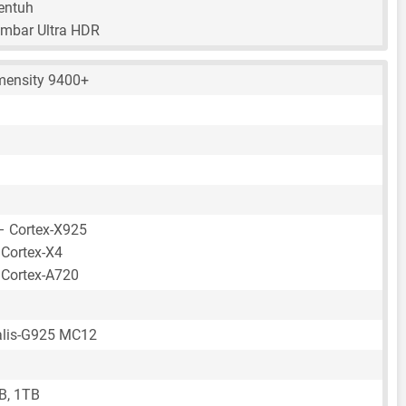
sentuh
mbar Ultra HDR
mensity 9400+
– Cortex-X925
 Cortex-X4
 Cortex-A720
lis-G925 MC12
B, 1TB