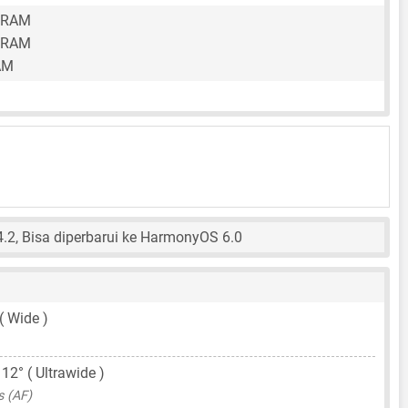
 RAM
 RAM
AM
2, Bisa diperbarui ke HarmonyOS 6.0
( Wide )
112° ( Ultrawide )
s (AF)