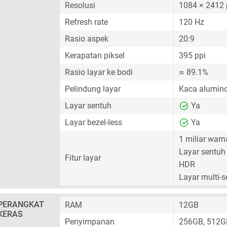
Resolusi
1084 × 2412 
Refresh rate
120 Hz
Rasio aspek
20:9
Kerapatan piksel
395 ppi
Rasio layar ke bodi
≈ 89.1%
Pelindung layar
Kaca alumino
Layar sentuh
Ya
Layar bezel-less
Ya
1 miliar warn
Layar sentuh 
Fitur layar
HDR
Layar multi-
PERANGKAT
RAM
12GB
KERAS
Penyimpanan
256GB, 512G