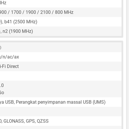
MHz
900 / 1700 / 1900 / 2100 / 800 MHz
), b41 (2500 MHz)
, n2 (1900 MHz)
 )
g/n/ac/ax
-Fi Direct
.0
Go
aya USB, Perangkat penyimpanan massal USB (UMS)
O, GLONASS, GPS, QZSS