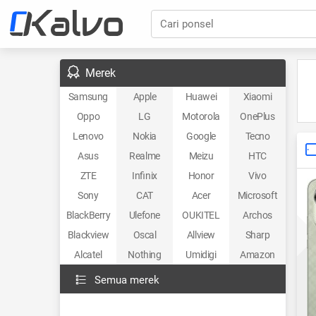
Cari ponsel
Merek
Samsung
Apple
Huawei
Xiaomi
Oppo
LG
Motorola
OnePlus
Lenovo
Nokia
Google
Tecno
Asus
Realme
Meizu
HTC
ZTE
Infinix
Honor
Vivo
Sony
CAT
Acer
Microsoft
BlackBerry
Ulefone
OUKITEL
Archos
Blackview
Oscal
Allview
Sharp
Alcatel
Nothing
Umidigi
Amazon
Semua merek