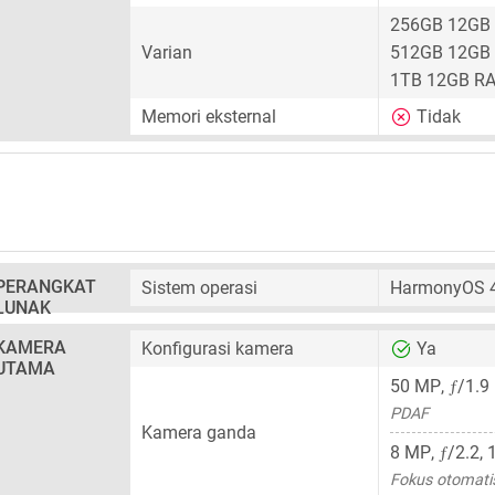
256GB 12GB
Varian
512GB 12GB
1TB 12GB R
Memori eksternal
Tidak
PERANGKAT
Sistem operasi
HarmonyOS 4.
LUNAK
KAMERA
Konfigurasi kamera
Ya
UTAMA
ƒ
50 MP
,
/1.9 
PDAF
Kamera ganda
ƒ
8 MP
,
/2.2, 
Fokus otomati