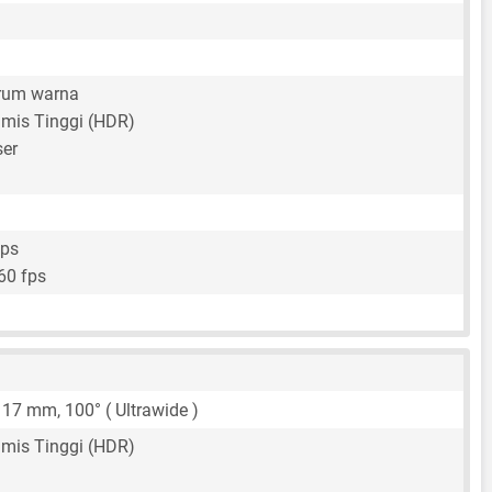
trum warna
mis Tinggi (HDR)
ser
fps
60 fps
,
17 mm
, 100° ( Ultrawide )
mis Tinggi (HDR)