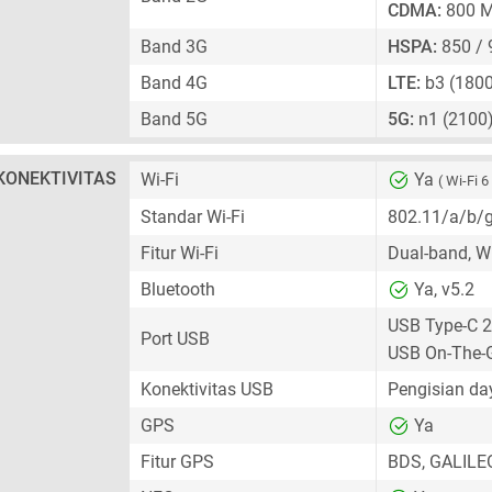
CDMA:
800 
Band 3G
HSPA:
850 / 
Band 4G
LTE:
b3 (1800
Band 5G
5G:
n1 (2100)
KONEKTIVITAS
Wi-Fi
Ya
( Wi-Fi 6
Standar Wi-Fi
802.11/a/b/
Fitur Wi-Fi
Dual-band, Wi
Bluetooth
Ya, v5.2
USB Type-C 2
Port USB
USB On-The-
Konektivitas USB
Pengisian d
GPS
Ya
Fitur GPS
BDS, GALILE