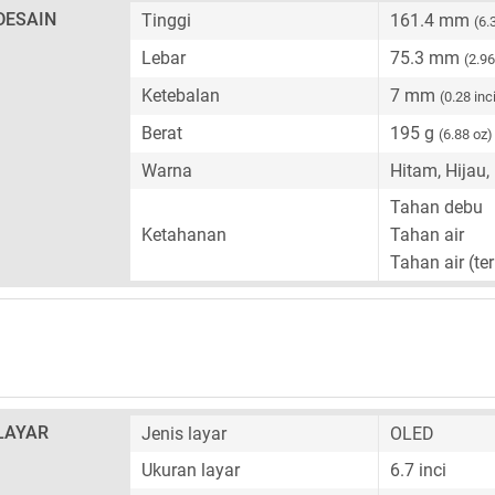
DESAIN
Tinggi
161.4 mm
(6.
Lebar
75.3 mm
(2.96
Ketebalan
7 mm
(0.28 inc
Berat
195 g
(6.88 oz)
Warna
Hitam, Hijau,
Tahan debu
Ketahanan
Tahan air
Tahan air (te
LAYAR
Jenis layar
OLED
Ukuran layar
6.7 inci