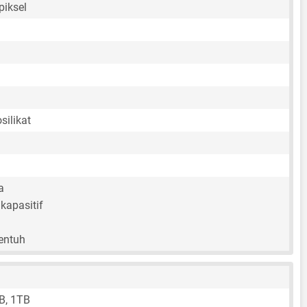
piksel
silikat
a
kapasitif
sentuh
B, 1TB