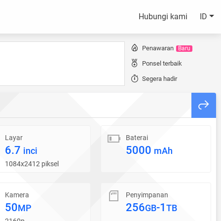
Hubungi kami
ID
Penawaran
Baru
Ponsel terbaik
Segera hadir
Layar
Baterai
6.7
5000
inci
mAh
1084x2412 piksel
Kamera
Penyimpanan
50
256
-1
MP
GB
TB
2160p