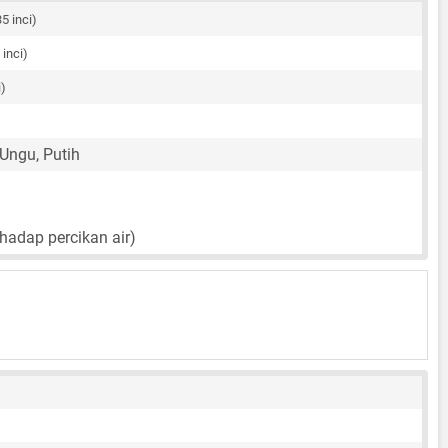
35 inci)
 inci)
i)
 Ungu, Putih
rhadap percikan air)