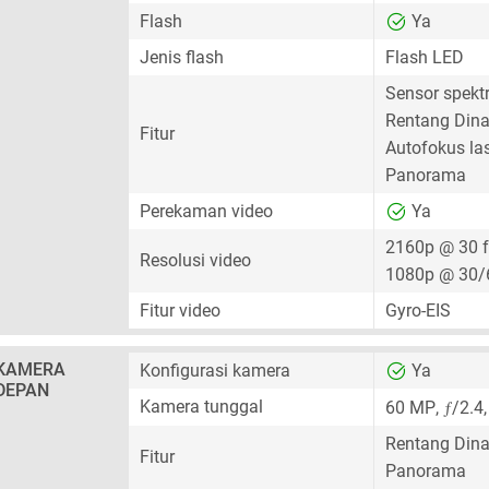
Flash
Ya
Jenis flash
Flash LED
Sensor spek
Rentang Dina
Fitur
Autofokus la
Panorama
Perekaman video
Ya
2160p @ 30 
Resolusi video
1080p @ 30/
Fitur video
Gyro-EIS
KAMERA
Konfigurasi kamera
Ya
DEPAN
ƒ
Kamera tunggal
60 MP
,
/2.4
Rentang Dina
Fitur
Panorama