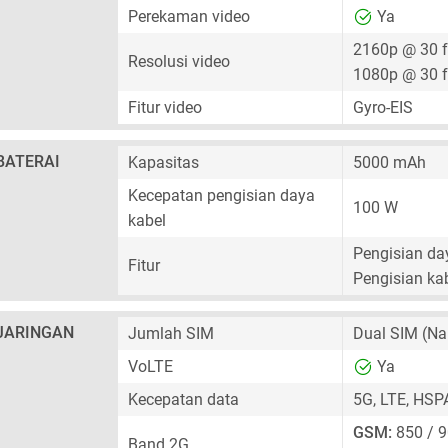
Perekaman video
Ya
2160p @ 30 
Resolusi video
1080p @ 30 
Fitur video
Gyro-EIS
BATERAI
Kapasitas
5000 mAh
Kecepatan pengisian daya
100 W
kabel
Pengisian day
Fitur
Pengisian kab
JARINGAN
Jumlah SIM
Dual SIM
(Na
VoLTE
Ya
Kecepatan data
5G, LTE, HSP
GSM:
850 / 9
Band 2G