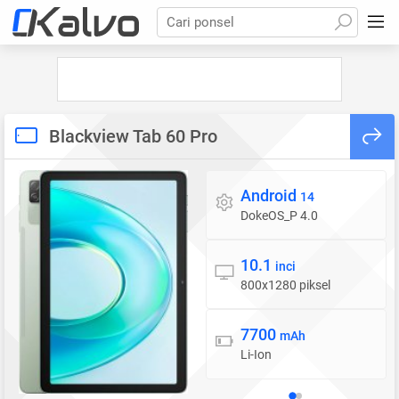
Cari ponsel
Blackview Tab 60 Pro
Android
Sistem operasi
14
DokeOS_P 4.0
10.1
Layar
inci
800x1280 piksel
7700
Baterai
mAh
Li-Ion