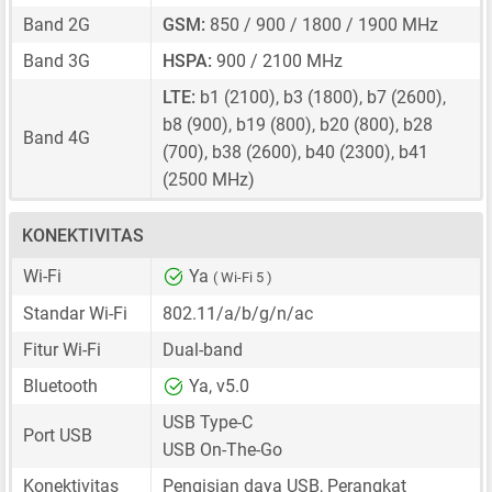
Band 2G
GSM:
850 / 900 / 1800 / 1900 MHz
Band 3G
HSPA:
900 / 2100 MHz
LTE:
b1 (2100), b3 (1800), b7 (2600),
b8 (900), b19 (800), b20 (800), b28
Band 4G
(700), b38 (2600), b40 (2300), b41
(2500 MHz)
KONEKTIVITAS
Wi-Fi
Ya
( Wi-Fi 5 )
Standar Wi-Fi
802.11/a/b/g/n/ac
Fitur Wi-Fi
Dual-band
Bluetooth
Ya, v5.0
USB Type-C
Port USB
USB On-The-Go
Konektivitas
Pengisian daya USB, Perangkat