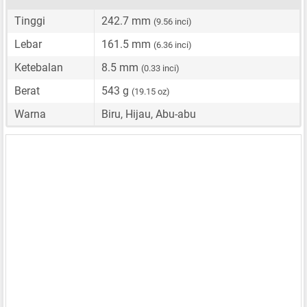
Tinggi
242.7 mm
(9.56 inci)
Lebar
161.5 mm
(6.36 inci)
Ketebalan
8.5 mm
(0.33 inci)
Berat
543 g
(19.15 oz)
Warna
Biru, Hijau, Abu-abu