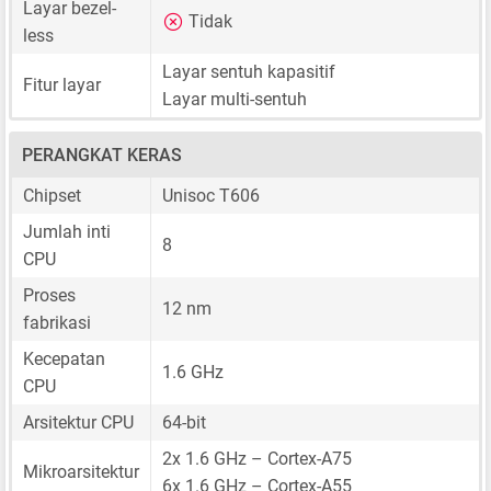
Layar bezel-
Tidak
less
Layar sentuh kapasitif
Fitur layar
Layar multi-sentuh
PERANGKAT KERAS
Chipset
Unisoc T606
Jumlah inti
8
CPU
Proses
12 nm
fabrikasi
Kecepatan
1.6 GHz
CPU
Arsitektur CPU
64-bit
2x 1.6 GHz – Cortex-A75
Mikroarsitektur
6x 1.6 GHz – Cortex-A55