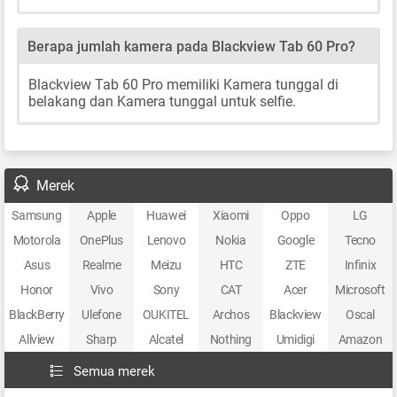
Berapa jumlah kamera pada Blackview Tab 60 Pro?
Blackview Tab 60 Pro memiliki Kamera tunggal di
belakang dan Kamera tunggal untuk selfie.
Merek
Samsung
Apple
Huawei
Xiaomi
Oppo
LG
Motorola
OnePlus
Lenovo
Nokia
Google
Tecno
Asus
Realme
Meizu
HTC
ZTE
Infinix
Honor
Vivo
Sony
CAT
Acer
Microsoft
BlackBerry
Ulefone
OUKITEL
Archos
Blackview
Oscal
Allview
Sharp
Alcatel
Nothing
Umidigi
Amazon
Semua merek